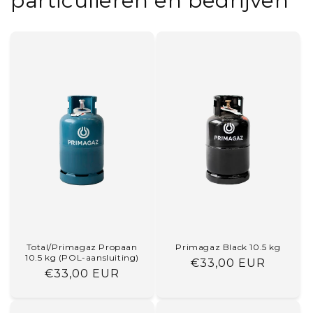
particulieren en bedrijven
Total/Primagaz Propaan
Primagaz Black 10.5 kg
10.5 kg (POL-aansluiting)
Normale
€33,00 EUR
Normale
€33,00 EUR
prijs
prijs