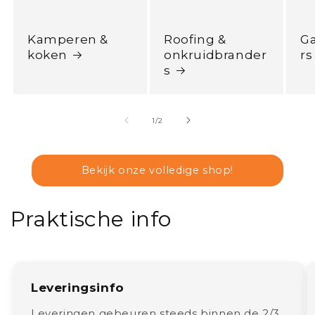
Kamperen &
Roofing &
G
koken
onkruidbrander
rs
s
van
1
/
2
Bekijk onze volledige shop!
Praktische info
Leveringsinfo
Leveringen gebeuren steeds binnen de 2/3