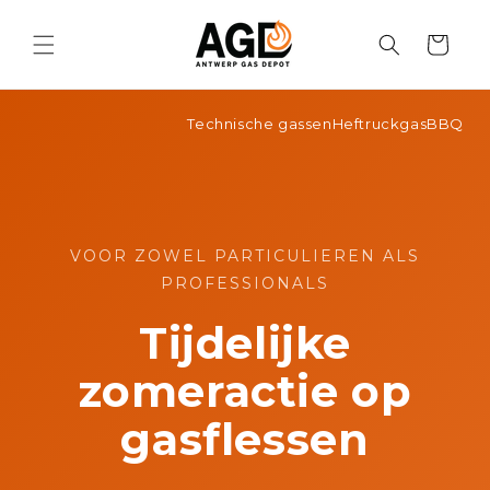
Meteen
naar de
Winkelwage
content
Technische gassen
Heftruckgas
BBQ
VOOR ZOWEL PARTICULIEREN ALS
PROFESSIONALS
Tijdelijke
zomeractie op
gasflessen