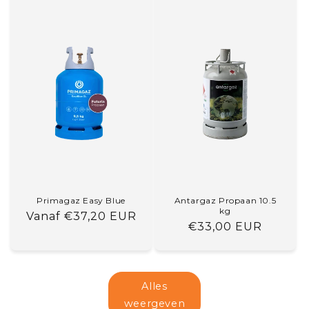
Primagaz Easy Blue
Antargaz Propaan 10.5
kg
Normale
Vanaf €37,20 EUR
Normale
€33,00 EUR
prijs
prijs
Alles
weergeven